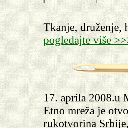
Tkanje, druženje, 
pogledajte više >
17. aprila 2008.u
Etno mreža je otvo
rukotvorina Srbij