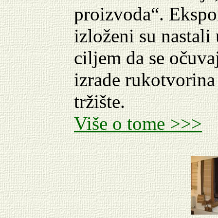
proizvoda“. Ekspon
izloženi su nastal
ciljem da se očuvaj
izrade rukotvorina
tržište.
Više o tome >>>