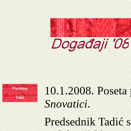
10
.
1
.200
8.
Poseta 
Snovatici
.
Predsednik Tadić s