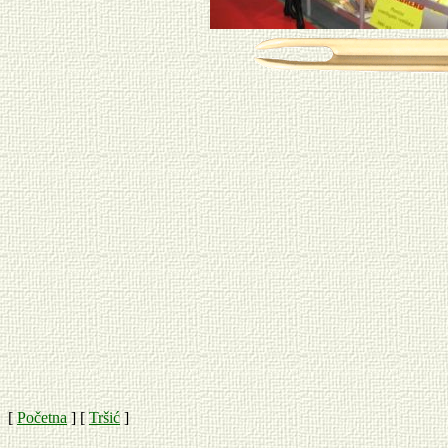
[
Početna
]
[
Tršić
]