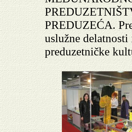
PREDUZETNIŠTV
PREDUZEĆA. Preduz
uslužne delatnosti 
preduzetničke kultu